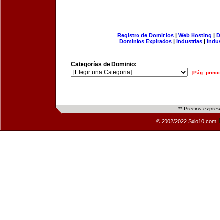
Registro de Dominios
|
Web Hosting
|
D
Dominios Expirados
|
Industrias
|
Indu
Categorías de Dominio:
[Pág. princi
** Precios expre
© 2002/2022 Solo10.com