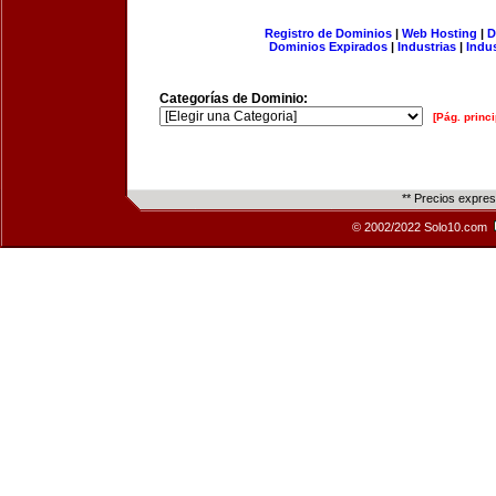
Registro de Dominios
|
Web Hosting
|
D
Dominios Expirados
|
Industrias
|
Indu
Categorías de Dominio:
[Pág. princi
** Precios expre
© 2002/2022 Solo10.com