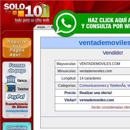
ventademovile
Vendido!
Mayusculas:
VENTADEMOVILES.COM
Minusculas:
ventademoviles.com
Longitud:
14 caracteres
Categorias:
Comunicaciones y TelefonÃ­a
,
V
Precio:
Realizar una oferta!
Visitar!
ventademoviles.com
Serán consideradas ofer