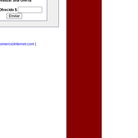
ealizar una Oferta
Ofrecido $
omercioInternet.com
|