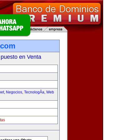
.com
 puesto en Venta
net
,
Negocios
,
TecnologÃ­a
,
Web
tas