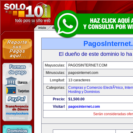
PagosInternet
El dueño de este dominio lo ha
Mayusculas:
PAGOSINTERNET.COM
Minusculas:
pagosinternet.com
Longitud:
13 caracteres
Categorias:
Compras y Comercio ElectrÃ³nico
,
Inter
Hosting y Dominios
Precio:
$1,500.00
Visitar!
pagosinternet.com
Serán consideradas ofer